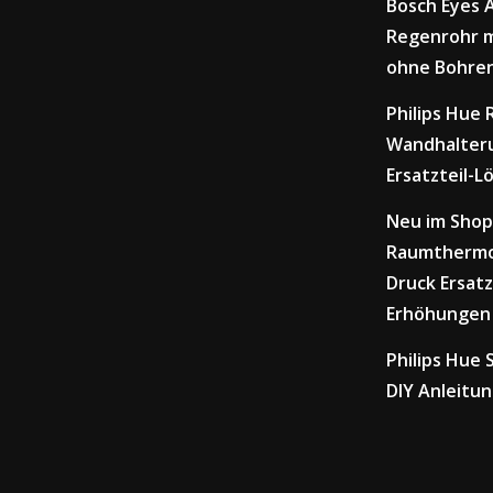
Bosch Eyes
Regenrohr m
ohne Bohre
Philips Hue
Wandhalteru
Ersatzteil-L
Neu im Shop
Raumthermo
Druck Ersatz
Erhöhungen
Philips Hue
DIY Anleitu