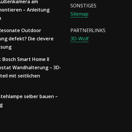
 Außenkamera am
SONSTIGES
ontieren – Anleitung
Sitemap
n
 Resonate Outdoor
PARTNERLINKS
ng defekt? Die clevere
3D-Wolf
ösung
: Bosch Smart Home II
stat Wandhalterung – 3D-
teil mit seitlichen
 Stehlampe selber bauen –
ng