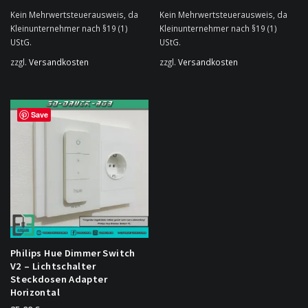
Kein Mehrwertsteuerausweis, da
Kein Mehrwertsteuerausweis, da
Kleinunternehmer nach §19 (1)
Kleinunternehmer nach §19 (1)
UStG.
UStG.
zzgl.
Versandkosten
zzgl.
Versandkosten
Dieses
Dieses
Produkt
Produkt
weist
weist
Save
mehrere
mehrere
Varianten
Varianten
auf.
auf.
Die
Die
Optionen
Optionen
können
können
auf
auf
der
der
Produktseite
Produktseite
Philips Hue Dimmer Switch
gewählt
gewählt
V2 – Lichtschalter
werden
werden
Steckdosen Adapter
Horizontal