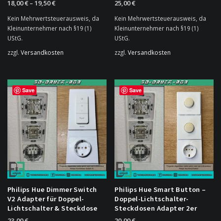
18,00
€
–
19,50
€
25,00
€
Kein Mehrwertsteuerausweis, da
Kein Mehrwertsteuerausweis, da
Kleinunternehmer nach §19 (1)
Kleinunternehmer nach §19 (1)
UStG.
UStG.
zzgl.
Versandkosten
zzgl.
Versandkosten
Dieses
Produkt
weist
Save
Save
mehrere
Varianten
auf.
Die
Optionen
können
auf
der
Produktseite
Philips Hue Dimmer Switch
Philips Hue Smart Button –
gewählt
V2 Adapter für Doppel-
Doppel-Lichtschalter-
werden
Lichtschalter & Steckdose
Steckdosen Adapter 2er
23,00
€
20,00
€