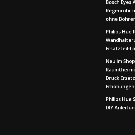
Bosch Eyes
Regenrohr m
ohne Bohre
Philips Hue
Wandhalteru
Ersatzteil-L
Neu im Shop
Raumthermo
Druck Ersatz
Erhöhungen
Philips Hue
DIY Anleitu