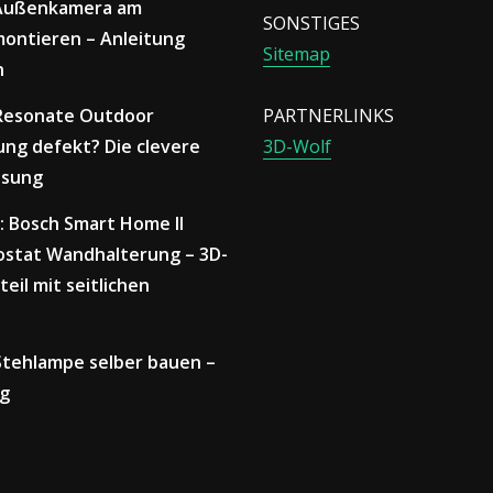
 Außenkamera am
SONSTIGES
ontieren – Anleitung
Sitemap
n
 Resonate Outdoor
PARTNERLINKS
ng defekt? Die clevere
3D-Wolf
ösung
: Bosch Smart Home II
stat Wandhalterung – 3D-
teil mit seitlichen
 Stehlampe selber bauen –
ng