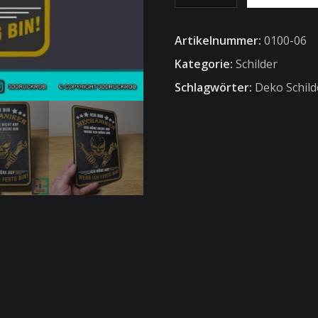
bin
Mechaniker
Artikelnummer:
0100-06
Deko-
Schild
Kategorie:
Schilder
Menge
Schlagwörter:
Deko Schild