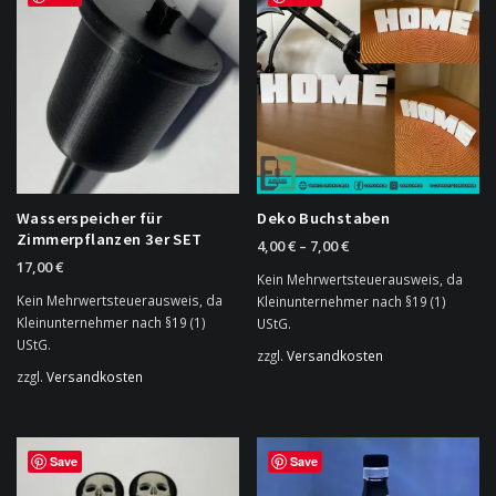
Wasserspeicher für
Deko Buchstaben
Zimmerpflanzen 3er SET
4,00
€
–
7,00
€
17,00
€
Kein Mehrwertsteuerausweis, da
Kein Mehrwertsteuerausweis, da
Kleinunternehmer nach §19 (1)
Kleinunternehmer nach §19 (1)
UStG.
UStG.
zzgl.
Versandkosten
zzgl.
Versandkosten
Dieses
Produkt
weist
mehrere
Save
Save
Varianten