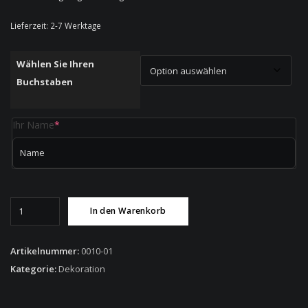
Lieferzeit:
2-7 Werktage
Wählen Sie Ihren
Buchstaben
(required)
Ihr Name
*
Monogramm
In den Warenkorb
mit
Initiale
und
Artikelnummer:
0010-01
Wunschname
Kategorie:
Dekoration
Menge