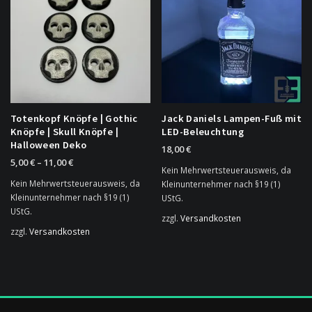
auf.
Die
Optionen
können
auf
der
Produktseite
gewählt
Totenkopf Knöpfe | Gothic
Jack Daniels Lampen-Fuß mit
werden
Knöpfe | Skull Knöpfe |
LED-Beleuchtung
Halloween Deko
18,00
€
5,00
€
–
11,00
€
Kein Mehrwertsteuerausweis, da
Kein Mehrwertsteuerausweis, da
Kleinunternehmer nach §19 (1)
Kleinunternehmer nach §19 (1)
UStG.
UStG.
zzgl.
Versandkosten
zzgl.
Versandkosten
Dieses
Produkt
weist
mehrere
Varianten