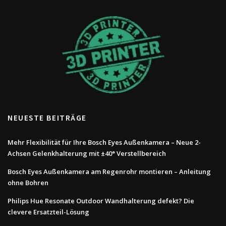
auf.
Die
Optionen
können
auf
der
Produktseite
gewählt
werden
NEUESTE BEITRÄGE
Mehr Flexibilität für Ihre Bosch Eyes Außenkamera – Neue 2-
Achsen Gelenkhalterung mit ±40° Verstellbereich
Bosch Eyes Außenkamera am Regenrohr montieren – Anleitung
ohne Bohren
Philips Hue Resonate Outdoor Wandhalterung defekt? Die
clevere Ersatzteil-Lösung