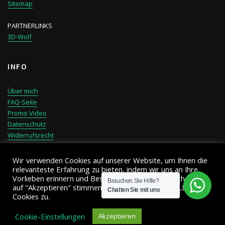
Sitemap
PARTNERLINKS
3D-Wolf
INFO
Über mich
FAQ-Seite
Promo Video
Datenschutz
Widerrufsrecht
Versandkosten
Impressum
Wir verwenden Cookies auf unserer Website, um Ihnen die
relevanteste Erfahrung zu bieten, indem wir uns an Ihre
Vorlieben erinnern und Besuche wiederholen. Durch Klicken
Brauchen Sie Hilfe?
auf "Akzeptieren" stimmen Sie der Verwendung ALLER
Chatten Sie mit uns
Cookies zu.
Copyright © 2020 | Powered by 3D Druck Rob
Cookie-Einstellungen
Akzeptieren