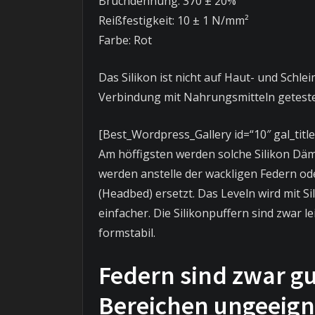
Bruchdehnung: 370 ± 20%
Reißfestigkeit: 10 ± 1 N/mm²
Farbe: Rot
Das Silikon ist nicht auf Haut- und Schl
Verbindung mit Nahrungsmitteln geteste
[Best_Wordpress_Gallery id=“10″ gal_titl
Am höffigsten werden solche Silikon Dä
werden anstelle der wackligen Federn od
(Headbed) ersetzt. Das Leveln wird mit S
einfacher. Die Silikonpuffern sind zwar 
formstabil.
Federn sind zwar g
Bereichen ungeeign